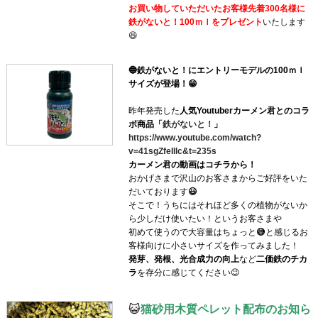
お買い物していただいたお客様先着300名様に
鉄がないと！100ｍｌをプレゼント
いたします
😆
🔵鉄がないと！にエントリーモデルの100ｍｌ
サイズが登場！😁
昨年発売した
人気Youtuberカーメン君とのコラ
ボ商品「
鉄がないと！
」
https://www.youtube.com/watch?
v=41sgZfeIllc&t=235s
カーメン君の動画はコチラから！
おかげさまで沢山のお客さまからご好評をいた
だいております
😃
そこで！うちにはそれほど多くの植物がないか
ら少しだけ使いたい！というお客さまや
初めて使うので大容量はちょっと
😅
と感じるお
客様向けに小さいサイズを作ってみました！
発芽、発根、光合成力の向上
など
二価鉄のチカ
ラ
を存分に感じてください😉
😺
猫砂用木質ペレット配布のお知ら