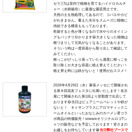
セラ三5は室内で植物を育てるハイドロカルチ
ャー（水耕栽培）に最適な園芸用土です。
天然の土を熱処理してあるので、コバエやカビ
がわきません。蓄えた水分をスムーズに植物に
供給できる構造ももっております。
乾燥すると色が薄くなるので水やりのタイミン
グもバッチリ分かります😃大きくなった植物は
根づまりして元気がなくなることがあります。
そういう時は一度容器から取り出して確認して
みてください。
根っこがびっしり張っていたら適度に根っこを
取り除くか大きな容器に植え替えてください！
植え替え時には鉄がないと！使用がおススメ！
2026年4月29日（水）幕張メッセにて開催され
る第８回花友フェスタに出展いたします！名古
屋にて開催された第1回より皆勤賞で出店して
おります😃当日はピュアニームペレットや鉄が
ないと！ キトサンプラスにアロマティックニ
ームオイルといったおなじみのカーメン君コラ
ボ商品の特価販売！sowareオリジナルロゴTシ
ャツの販売などを予定しております！皆さまの
お越しをお待ちしています😁
当日弊社ブースで