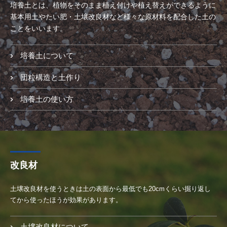
培養土とは、植物をそのまま植え付けや植え替えができるように
基本用土やたい肥・土壌改良材など様々な原材料を配合した土の
ことをいいます。
培養土について
団粒構造と土作り
培養土の使い方
改良材
土壌改良材を使うときは土の表面から最低でも20cmくらい掘り返し
てから使ったほうが効果があります。
土壌改良材について