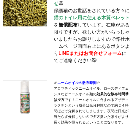
せ
😺
保護猫のお世話をされている方々に
猫のトイレ用に使える木質ペレット
を
無償配布
しています。在庫がある
限りですが、欲しい方がいらっしゃ
いましたらお譲りしますので弊社ホ
ームページ画面右上にあるボタンよ
り
LINEまたはお問合せフォーム
に
てご連絡ください😺
🌱
ニームオイルの散布時間
🌱
アロマティックニームオイル、ローズディフェ
ンスなどニームオイル類の
効果的な散布時間帯
は夕方
です！ニームオイルに含まれるアザディ
ラクチンという成分は光分解性なので約２４時
間ほどで分解されてしまします。夜間は日光が
当たらず分解しないので夕方撒いたほうがより
長く効果を得られるということになります。