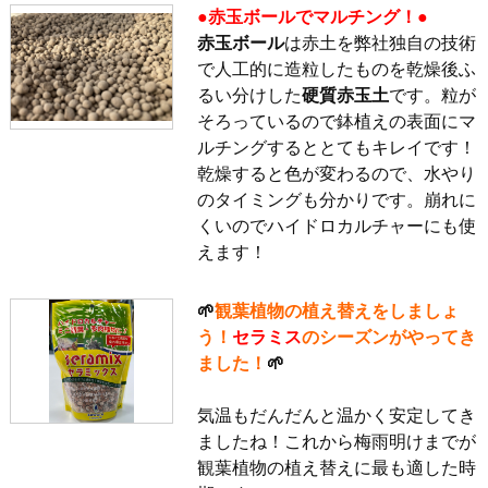
●赤玉ボールでマルチング！●
赤玉ボール
は赤土を弊社独自の技術
で人工的に造粒したものを乾燥後ふ
るい分けした
硬質赤玉土
です。粒が
そろっているので鉢植えの表面にマ
ルチングするととてもキレイです！
乾燥すると色が変わるので、水やり
のタイミングも分かりです。崩れに
くいのでハイドロカルチャーにも使
えます！
🌱
観葉植物の植え替えをしましょ
う！
セラミス
のシーズンがやってき
ました！
🌱
気温もだんだんと温かく安定してき
ましたね！これから梅雨明けまでが
観葉植物の植え替えに最も適した時